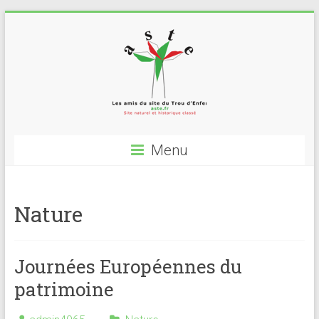
Skip
to
content
ASTE
Menu
Association
de
sauvegarde
Nature
du
Fort
du
Journées Européennes du
Trou
d'Enfer
patrimoine